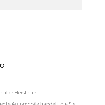
o 
e 
aller 
Hersteller.

egte 
Automobile 
handelt, 
die 
Sie 