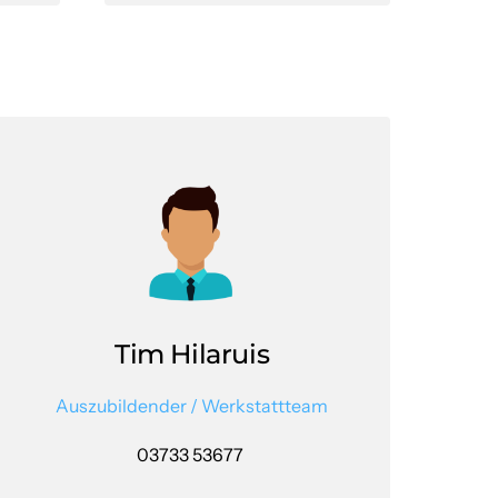
Tim Hilaruis
Auszubildender 
/ 
Werkstattteam
03733 53677 