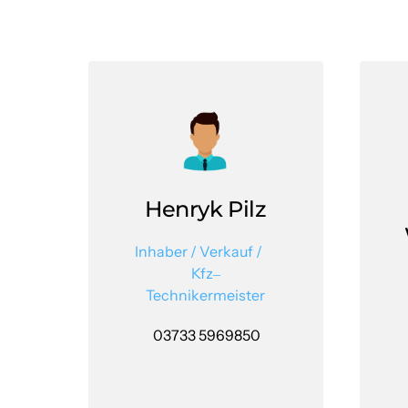
Henryk Pilz
Inhaber 
/ 
Verkauf 
/ 
Kfz‒
Technikermeister
 03733 5969850