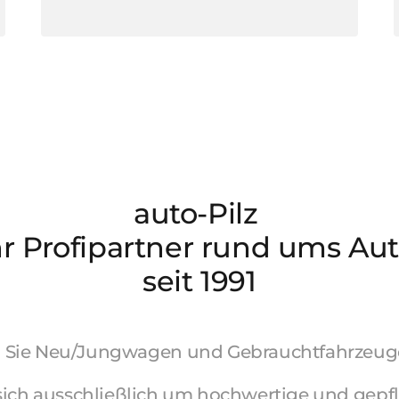
auto-Pilz 
hr Profipartner rund ums Aut
seit 1991
 
Sie 
Neu/Jungwagen 
und 
Gebrauchtfahrzeug
sich 
ausschließlich 
um 
hochwertige 
und 
gepfl