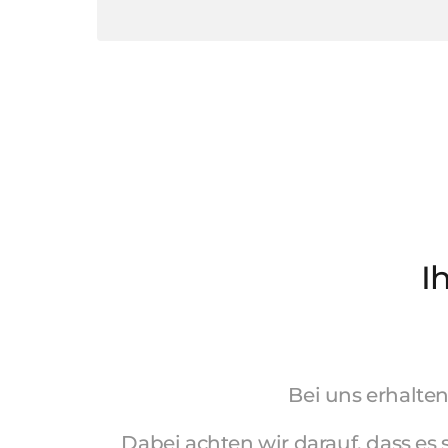
I
Bei 
uns 
erhalten
Dabei 
achten 
wir 
darauf, 
dass 
es 