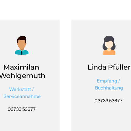
Maximilan 
Linda Pfüller
Wohlgemuth
Empfang 
/ 
Buchhaltung
Werkstatt 
/ 
Serviceannahme
03733 53677 
03733 53677 