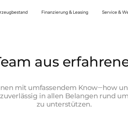
hrzeugbestand
Finanzierung & Leasing
Service & We
 Team aus erfahren
hnen 
mit 
umfassendem 
Know‒
how 
un
 
zuverlässig 
in 
allen 
Belangen 
rund 
um
zu 
unterstützen.