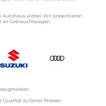
 
Autohaus 
vorbei. 
Wir 
präsentieren 
l 
an 
rzeugmarken.
